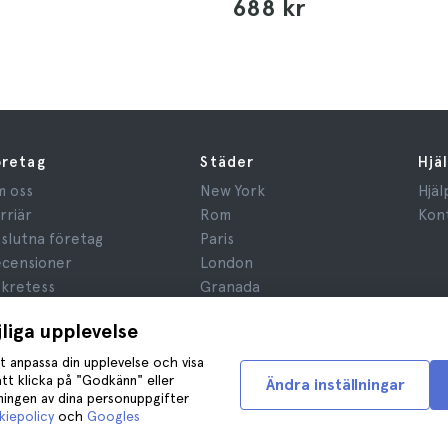
688 kr
öretag
Städer
Hjä
 oss
New York
Hjäl
rriär
Rom
Kon
slutna företag
Paris
censioner
London
kretess
Granada
gler och villkor
Kraków
jliga upplevelse
ridisk Rådgivning
Tenerife
okies
t anpassa din upplevelse och visa
tt klicka på "Godkänn" eller
Ändra inställningar
dningen av dina personuppgifter
iepolicy
och
Googles