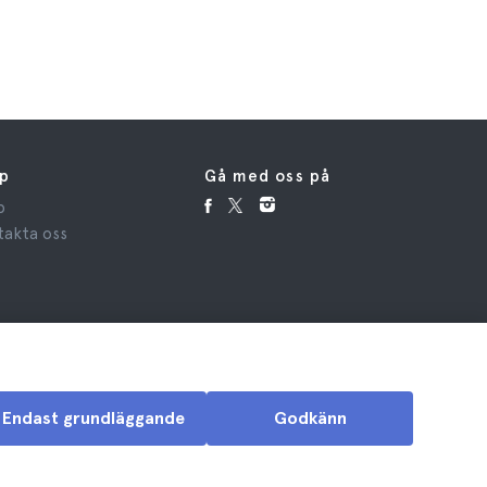
769 kr
lp
Gå med oss på
p
takta oss
Endast grundläggande
Godkänn