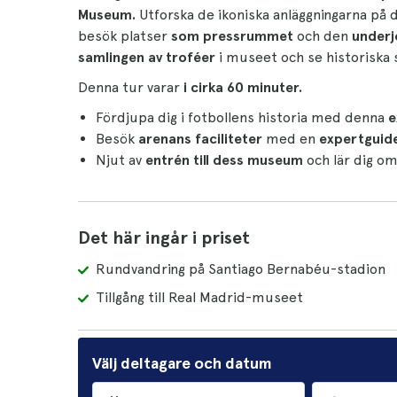
Museum.
Utforska de ikoniska anläggningarna p
besök platser
som pressrummet
och den
underj
samlingen av troféer
i museet och se historiska s
Denna tur varar
i cirka
60 minuter.
Fördjupa dig i fotbollens historia med denna
e
Besök
arenans faciliteter
med en
expertguid
Njut av
entrén till dess museum
och lär dig om
Det här ingår i priset
Rundvandring på Santiago Bernabéu-stadion
Tillgång till Real Madrid-museet
Välj deltagare och datum