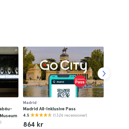
Madrid
Madrid
nabéu-
Madrid All-Inklusive Pass
Madrid g
(1.326 recensioner)
. Museum
4.5
Bernabeu 
)
4.7
864 kr