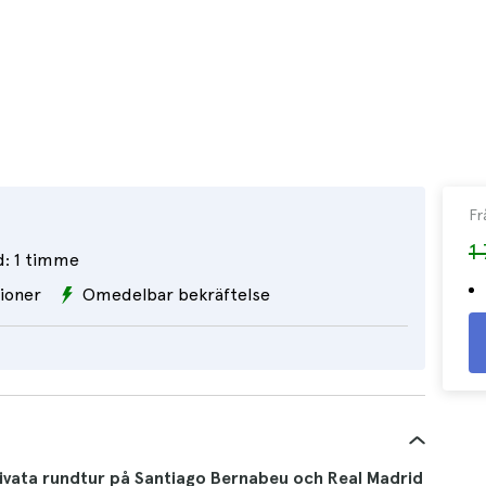
Fr
1
d:
1 timme
ioner
Omedelbar bekräftelse
ivata rundtur på Santiago Bernabeu och Real Madrid