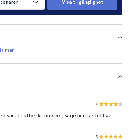
esenärer
Visa tillgänglighet
äs mer
4
rit var att utforska museet, varje hörn är fullt av
5