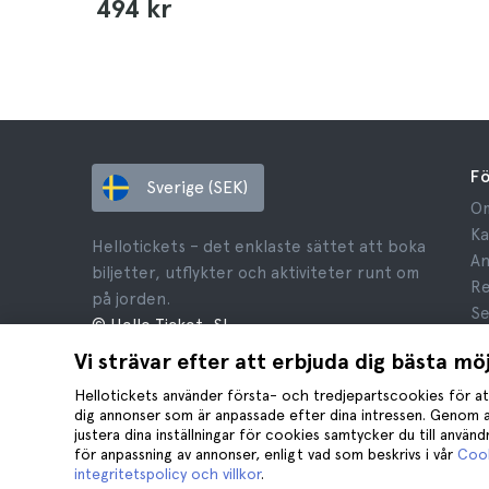
494 kr
F
Sverige (SEK)
Om
Ka
Hellotickets – det enklaste sättet att boka
An
biljetter, utflykter och aktiviteter runt om
Re
på jorden.
Se
© Hello Ticket, SL.
Re
Vi strävar efter att erbjuda dig bästa mö
Ju
Co
Hellotickets använder första- och tredjepartscookies för at
dig annonser som är anpassade efter dina intressen. Genom a
justera dina inställningar för cookies samtycker du till använ
för anpassning av annonser, enligt vad som beskrivs i vår
Cook
integritetspolicy och villkor
.