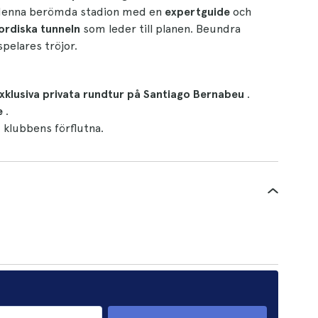
å denna berömda stadion med en
expertguide
och
ordiska tunneln
som leder till planen. Beundra
pelares tröjor.
xklusiva privata rundtur på Santiago Bernabeu
.
e
.
 klubbens förflutna.