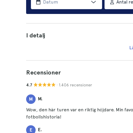
Antal r
I detalj
L
Recensioner
· 1.406 recensioner
4.7
M.
M
Wow, den här turen var en riktig höjdare. Min favo
fotbollshistoria!
E.
E