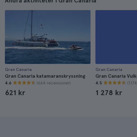
Andra aktiviteter i Gran Canaria
Gran Canaria
Gran Canaria
Gran Canaria katamaranskryssning
Gran Canaria Vulk
(664 recensioner)
(1.17
4.6
4.5
621 kr
1 278 kr