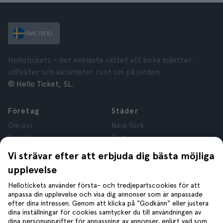
SWE (SEK)
Hellotickets – det enklaste sättet att boka biljetter,
utflykter och aktiviteter runt om på jorden.
© Hello Ticket, SL.
Företag
Städer
Om oss
New York
Karriär
Rom
Anslutna företag
Paris
Vi strävar efter att erbjuda dig bästa möjliga
Recensioner
London
upplevelse
Sekretess
Granada
Regler och villkor
Kraków
Hellotickets använder första- och tredjepartscookies för att
anpassa din upplevelse och visa dig annonser som är anpassade
Juridisk Rådgivning
Tenerife
efter dina intressen. Genom att klicka på "Godkänn" eller justera
Cookies
dina inställningar för cookies samtycker du till användningen av
dina personuppgifter för anpassning av annonser, enligt vad som