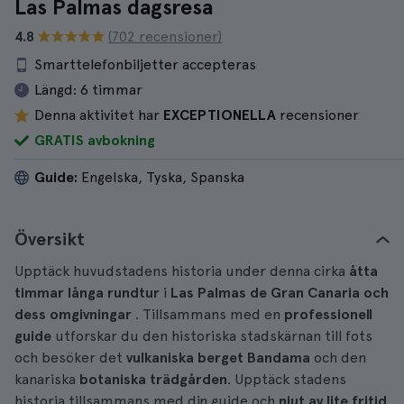
Las Palmas dagsresa
4.8
(702 recensioner)
Smarttelefonbiljetter accepteras
Längd:
6 timmar
Denna aktivitet har
EXCEPTIONELLA
recensioner
GRATIS avbokning
Guide:
Engelska, Tyska, Spanska
Översikt
Upptäck huvudstadens historia under denna cirka
åtta
timmar långa
rundtur
i
Las Palmas de Gran Canaria och
dess omgivningar
. Tillsammans med en
professionell
guide
utforskar du den historiska stadskärnan till fots
och besöker det
vulkaniska berget Bandama
och den
kanariska
botaniska trädgården
. Upptäck stadens
historia tillsammans med din guide och
njut av lite fritid