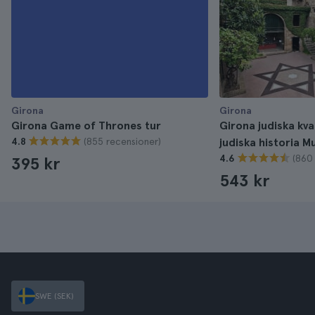
Girona
Girona
Girona Game of Thrones tur
Girona judiska kva
(855 recensioner)
4.8
judiska historia 
(860
4.6
395 kr
543 kr
SWE (SEK)