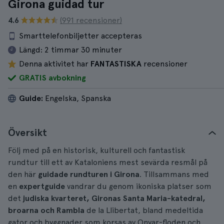
Girona guidad tur
4.6
(991 recensioner)
Smarttelefonbiljetter accepteras
Längd:
2 timmar 30 minuter
Denna aktivitet har
FANTASTISKA
recensioner
GRATIS avbokning
Guide:
Engelska, Spanska
Översikt
Följ med på en historisk, kulturell och fantastisk
rundtur till ett av Kataloniens mest sevärda resmål på
den här
guidade rundturen i Girona
. Tillsammans med
en
expertguide
vandrar du genom ikoniska platser som
det
judiska kvarteret, Gironas Santa Maria-katedral,
broarna och Rambla
de la Llibertat, bland medeltida
gator och byggnader som korsas av Onyar-floden och