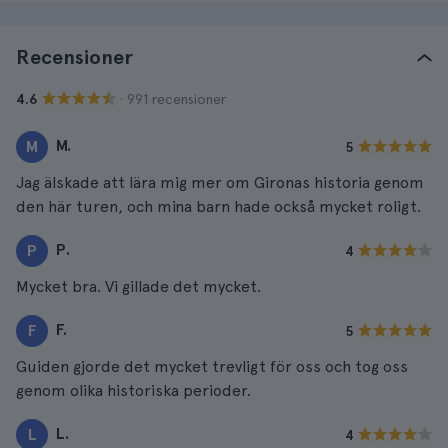
Recensioner
· 991 recensioner
4.6
M.
M
5
Jag älskade att lära mig mer om Gironas historia genom
den här turen, och mina barn hade också mycket roligt.
P.
P
4
Mycket bra. Vi gillade det mycket.
F.
F
5
Guiden gjorde det mycket trevligt för oss och tog oss
genom olika historiska perioder.
L.
L
4