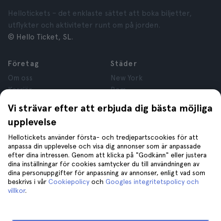
Hellotickets – det enklaste sättet att boka biljetter,
utflykter och aktiviteter runt om på jorden.
© Hello Ticket, SL.
Företag
Städer
Om oss
New York
Karriär
Rom
Anslutna företag
Paris
Vi strävar efter att erbjuda dig bästa möjliga
Recensioner
London
upplevelse
Sekretess
Granada
Regler och villkor
Kraków
Hellotickets använder första- och tredjepartscookies för att
anpassa din upplevelse och visa dig annonser som är anpassade
Juridisk Rådgivning
Tenerife
efter dina intressen. Genom att klicka på "Godkänn" eller justera
Cookies
dina inställningar för cookies samtycker du till användningen av
dina personuppgifter för anpassning av annonser, enligt vad som
beskrivs i vår
Cookiepolicy
och
Googles integritetspolicy och
Hjälp
Gå med oss på
villkor
.
Hjälp
Kontakta oss