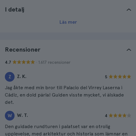
I detalj
Läs mer
Recensioner
· 1.617 recensioner
4.7
Z. K.
Z
5
Jag åkte med min bror till Palacio del Virrey Laserna i
Cádiz, en dold pärla! Guiden visste mycket, vi älskade
det.
W. T.
W
4
Den guidade rundturen i palatset var en otrolig
upplevelse, med arkitektur och historia som lämnar en