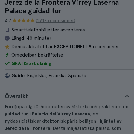
Jerez de la Frontera Virrey Laserna
Palace guidad tur
4.7
(1.617 recensioner)
Smarttelefonbiljetter accepteras
Längd:
40 minuter
Denna aktivitet har
EXCEPTIONELLA
recensioner
Omedelbar bekräftelse
GRATIS avbokning
Guide:
Engelska, Franska, Spanska
Översikt
Fördjupa dig i århundraden av historia och prakt med en
guidad tur
i
Palacio del Virrey Laserna
, en
nyklassicistisk arkitektonisk pärla belägen
i hjärtat av
Jerez de la Frontera
. Detta majestätiska palats, som