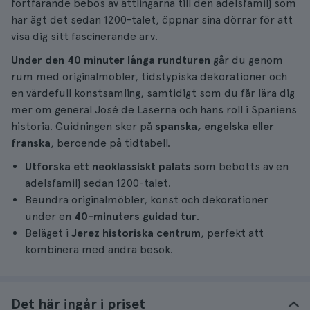
fortfarande bebos av ättlingarna till den adelsfamilj som
har ägt det sedan 1200-talet, öppnar sina dörrar för att
visa dig sitt fascinerande arv.
Under den 40 minuter långa rundturen
går du genom
rum med originalmöbler, tidstypiska dekorationer och
en värdefull konstsamling, samtidigt som du får lära dig
mer om general José de Laserna och hans roll i Spaniens
historia. Guidningen sker på
spanska, engelska eller
franska
, beroende på tidtabell.
Utforska ett neoklassiskt palats
som bebotts av en
adelsfamilj sedan 1200-talet.
Beundra originalmöbler, konst och dekorationer
under en
40-minuters guidad tur
.
Beläget i
Jerez historiska centrum
, perfekt att
kombinera med andra besök.
Det här ingår i priset