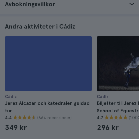
Avbokningsvillkor
Andra aktiviteter i Cádiz
Cádiz
Cádiz
Jerez Alcazar och katedralen guidad
Biljetter till Jere
tur
School of Equestr
(664 recensioner)
(1.00
4.4
4.7
349 kr
296 kr