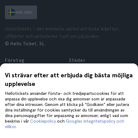
SWE (SEK)
Hellotickets – det enklaste sättet att boka biljetter,
utflykter och aktiviteter runt om på jorden.
© Hello Ticket, SL.
Företag
Städer
Om oss
New York
Vi strävar efter att erbjuda dig bästa möjliga
Karriär
Rom
upplevelse
Anslutna företag
Paris
Recensioner
London
Hellotickets använder första- och tredjepartscookies för att
Sekretess
Granada
anpassa din upplevelse och visa dig annonser som är anpassade
efter dina intressen. Genom att klicka på "Godkänn" eller justera
Regler och villkor
Kraków
dina inställningar för cookies samtycker du till användningen av
Juridisk Rådgivning
Tenerife
dina personuppgifter för anpassning av annonser, enligt vad som
Cookies
beskrivs i vår
Cookiepolicy
och
Googles integritetspolicy och
villkor
.
Hjälp
Gå med oss på