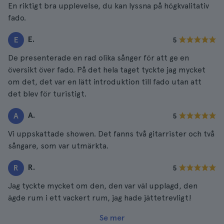
En riktigt bra upplevelse, du kan lyssna på högkvalitativ
fado.
E.
E
5
De presenterade en rad olika sånger för att ge en
översikt över fado. På det hela taget tyckte jag mycket
om det, det var en lätt introduktion till fado utan att
det blev för turistigt.
A.
A
5
Vi uppskattade showen. Det fanns två gitarrister och två
sångare, som var utmärkta.
R.
R
5
Jag tyckte mycket om den, den var väl upplagd, den
ägde rum i ett vackert rum, jag hade jättetrevligt!
Se mer