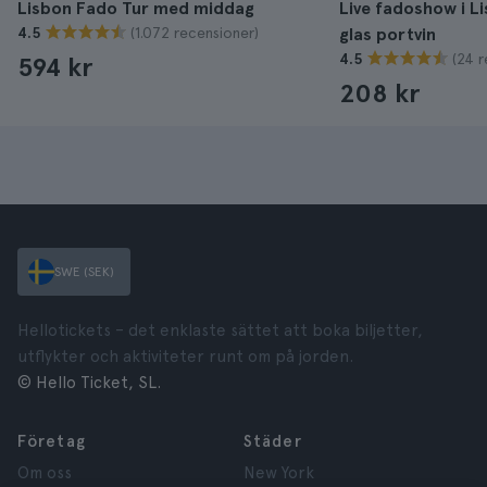
Lisbon Fado Tur med middag
Live fadoshow i L
(1.072 recensioner)
4.5
glas portvin
(24 r
4.5
594 kr
208 kr
SWE (SEK)
Hellotickets – det enklaste sättet att boka biljetter,
utflykter och aktiviteter runt om på jorden.
© Hello Ticket, SL.
Företag
Städer
Om oss
New York