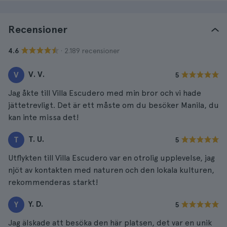
Recensioner
· 2.189 recensioner
4.6
V. V.
V
5
Jag åkte till Villa Escudero med min bror och vi hade
jättetrevligt. Det är ett måste om du besöker Manila, du
kan inte missa det!
T. U.
T
5
Utflykten till Villa Escudero var en otrolig upplevelse, jag
njöt av kontakten med naturen och den lokala kulturen,
rekommenderas starkt!
Y. D.
Y
5
Jag älskade att besöka den här platsen, det var en unik