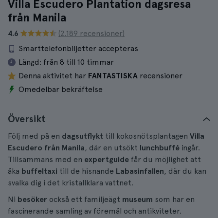
Villa Escudero Plantation dagsresa
från Manila
4.6
(2.189 recensioner)
Smarttelefonbiljetter accepteras
Längd:
från 8 till 10 timmar
Denna aktivitet har
FANTASTISKA
recensioner
Omedelbar bekräftelse
Översikt
Följ med på en
dagsutflykt
till kokosnötsplantagen
Villa
Escudero
från Manila
, där en utsökt
lunchbuffé
ingår.
Tillsammans med en
expertguide
får du möjlighet att
åka
buffeltaxi
till de hisnande
Labasinfallen
, där du kan
svalka dig i det kristallklara vattnet.
Ni
besöker
också ett familjeägt
museum
som har en
fascinerande samling av föremål och antikviteter.