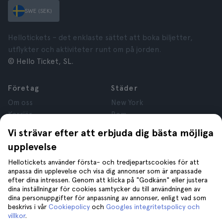
SWE (SEK)
Hellotickets – det enklaste sättet att boka biljetter,
utflykter och aktiviteter runt om på jorden.
© Hello Ticket, SL.
Företag
Städer
Om oss
New York
Karriär
Rom
Anslutna företag
Paris
Vi strävar efter att erbjuda dig bästa möjliga
Recensioner
London
upplevelse
Sekretess
Granada
Regler och villkor
Kraków
Hellotickets använder första- och tredjepartscookies för att
anpassa din upplevelse och visa dig annonser som är anpassade
Juridisk Rådgivning
Tenerife
efter dina intressen. Genom att klicka på "Godkänn" eller justera
Cookies
dina inställningar för cookies samtycker du till användningen av
dina personuppgifter för anpassning av annonser, enligt vad som
beskrivs i vår
Cookiepolicy
och
Googles integritetspolicy och
Hjälp
Gå med oss på
villkor
.