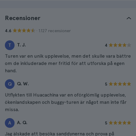
Recensioner
· 1.127 recensioner
4.6
T. J.
T
4
Turen var en unik upplevelse, men det skulle vara bättre
om de inkluderade mer fritid för att utforska på egen
hand.
Q. W.
Q
5
Utflykten till Huacachina var en oförglömlig upplevelse,
ökenlandskapen och buggy-turen är något man inte får
missa.
A. Q.
A
5
Jag älskade att besöka sanddynerna och prova på