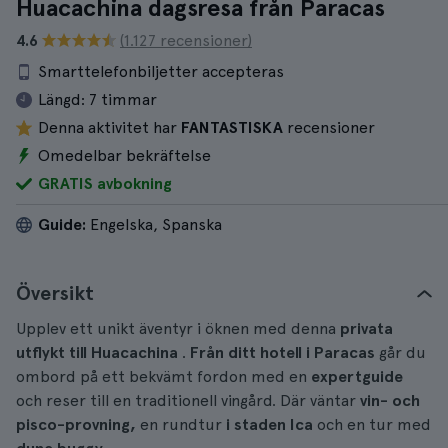
Huacachina dagsresa från Paracas
4.6
(1.127 recensioner)
Smarttelefonbiljetter accepteras
Längd:
7 timmar
Denna aktivitet har
FANTASTISKA
recensioner
Omedelbar bekräftelse
GRATIS avbokning
Guide:
Engelska, Spanska
Översikt
Upplev ett unikt äventyr i öknen med denna
privata
utflykt till Huacachina
.
Från ditt hotell i Paracas
går du
ombord på ett bekvämt fordon med en
expertguide
och reser till en traditionell vingård. Där väntar
vin- och
pisco-provning,
en rundtur
i staden Ica
och en tur med