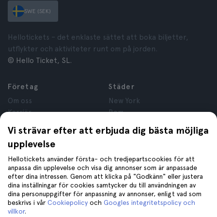
SWE (SEK)
Hellotickets – det enklaste sättet att boka biljetter,
utflykter och aktiviteter runt om på jorden.
© Hello Ticket, SL.
Företag
Städer
Om oss
New York
Karriär
Rom
Anslutna företag
Paris
Vi strävar efter att erbjuda dig bästa möjliga
Recensioner
London
upplevelse
Sekretess
Granada
Regler och villkor
Kraków
Hellotickets använder första- och tredjepartscookies för att
anpassa din upplevelse och visa dig annonser som är anpassade
Juridisk Rådgivning
Tenerife
efter dina intressen. Genom att klicka på "Godkänn" eller justera
Cookies
dina inställningar för cookies samtycker du till användningen av
dina personuppgifter för anpassning av annonser, enligt vad som
beskrivs i vår
Cookiepolicy
och
Googles integritetspolicy och
Hjälp
Gå med oss på
villkor
.