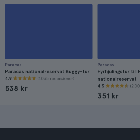
Paracas
Paracas
Paracas nationalreservat Buggy-tur
Fyrhjulingstur till
(1.035 recensioner)
4.9
nationalreservat
(2.0
4.5
538 kr
351 kr