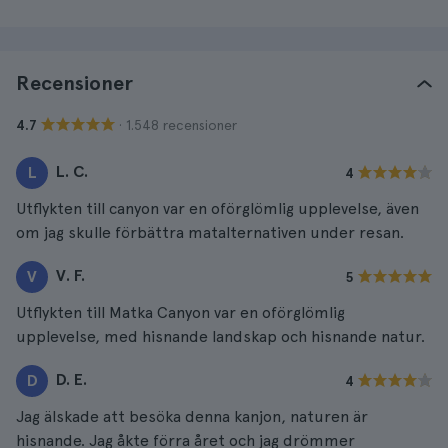
Recensioner
· 1.548 recensioner
4.7
L. C.
L
4
Utflykten till canyon var en oförglömlig upplevelse, även
om jag skulle förbättra matalternativen under resan.
V. F.
V
5
Utflykten till Matka Canyon var en oförglömlig
upplevelse, med hisnande landskap och hisnande natur.
D. E.
D
4
Jag älskade att besöka denna kanjon, naturen är
hisnande. Jag åkte förra året och jag drömmer