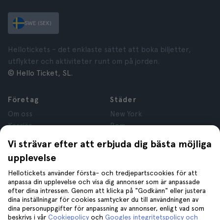
SWE (SEK)
Hellotickets – det enklaste sättet att boka biljetter,
utflykter och aktiviteter runt om på jorden.
© Hello Ticket, SL.
Företag
Städer
Om oss
New York
Karriär
Rom
Anslutna företag
Paris
Vi strävar efter att erbjuda dig bästa möjliga
Recensioner
London
upplevelse
Sekretess
Granada
Regler och villkor
Kraków
Hellotickets använder första- och tredjepartscookies för att
anpassa din upplevelse och visa dig annonser som är anpassade
Juridisk Rådgivning
Tenerife
efter dina intressen. Genom att klicka på "Godkänn" eller justera
Cookies
dina inställningar för cookies samtycker du till användningen av
dina personuppgifter för anpassning av annonser, enligt vad som
beskrivs i vår
Cookiepolicy
och
Googles integritetspolicy och