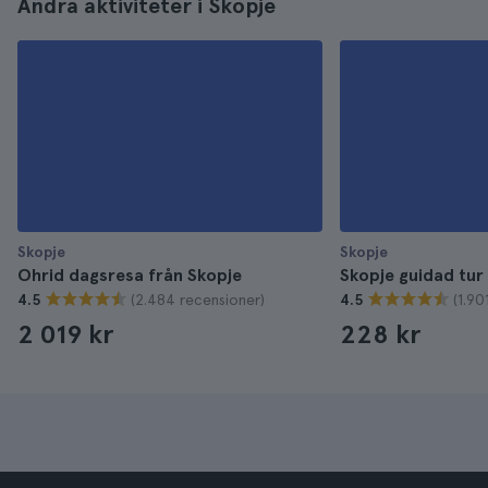
Andra aktiviteter i Skopje
Skopje
Skopje
Ohrid dagsresa från Skopje
Skopje guidad tur
(2.484 recensioner)
(1.90
4.5
4.5
2 019 kr
228 kr