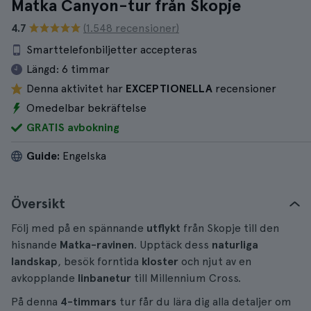
Matka Canyon-tur från Skopje
4.7
(1.548 recensioner)
Smarttelefonbiljetter accepteras
Längd:
6 timmar
Denna aktivitet har
EXCEPTIONELLA
recensioner
Omedelbar bekräftelse
GRATIS avbokning
Guide:
Engelska
Översikt
Följ med på en spännande
utflykt
från Skopje till den
hisnande
Matka-ravinen
. Upptäck dess
naturliga
landskap
, besök forntida
kloster
och njut av en
avkopplande
linbanetur
till Millennium Cross.
På denna
4-timmars
tur får du lära dig alla detaljer om