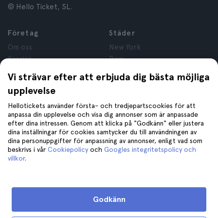
© Hello Ticket, SL.
Företag
Städer
Om oss
New York
Karriär
Rom
Anslutna företag
Paris
Vi strävar efter att erbjuda dig bästa möjliga
Recensioner
London
upplevelse
Sekretess
Granada
Regler och villkor
Kraków
Hellotickets använder första- och tredjepartscookies för att
anpassa din upplevelse och visa dig annonser som är anpassade
Juridisk Rådgivning
Tenerife
efter dina intressen. Genom att klicka på "Godkänn" eller justera
Cookies
dina inställningar för cookies samtycker du till användningen av
dina personuppgifter för anpassning av annonser, enligt vad som
beskrivs i vår
Cookiepolicy
och
Googles integritetspolicy och
Hjälp
Gå med oss på
villkor
.
Hjälp
Kontakta oss
Godkänn