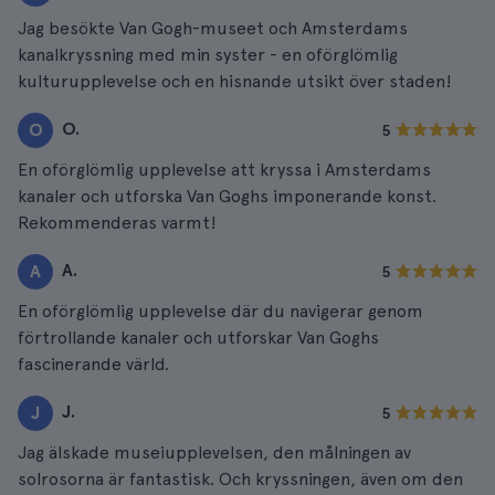
Jag besökte Van Gogh-museet och Amsterdams
kanalkryssning med min syster - en oförglömlig
kulturupplevelse och en hisnande utsikt över staden!
O.
O
5
En oförglömlig upplevelse att kryssa i Amsterdams
kanaler och utforska Van Goghs imponerande konst.
Rekommenderas varmt!
A.
A
5
En oförglömlig upplevelse där du navigerar genom
förtrollande kanaler och utforskar Van Goghs
fascinerande värld.
J.
J
5
Jag älskade museiupplevelsen, den målningen av
solrosorna är fantastisk. Och kryssningen, även om den