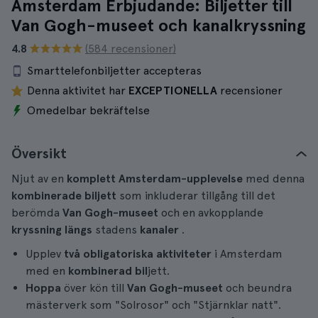
Amsterdam Erbjudande: Biljetter till
Van Gogh-museet och kanalkryssning
4.8
(584 recensioner)
Smarttelefonbiljetter accepteras
Denna aktivitet har
EXCEPTIONELLA
recensioner
Omedelbar bekräftelse
Översikt
Njut av en
komplett
Amsterdam-upplevelse
med denna
kombinerade biljett
som inkluderar tillgång till det
berömda
Van Gogh-museet
och en avkopplande
kryssning
längs
stadens
kanaler
.
Upplev
två obligatoriska aktiviteter
i Amsterdam
med en
kombinerad bil
jett.
Hoppa
över kön till
Van Gogh-museet
och beundra
mästerverk som "Solrosor" och "Stjärnklar natt".