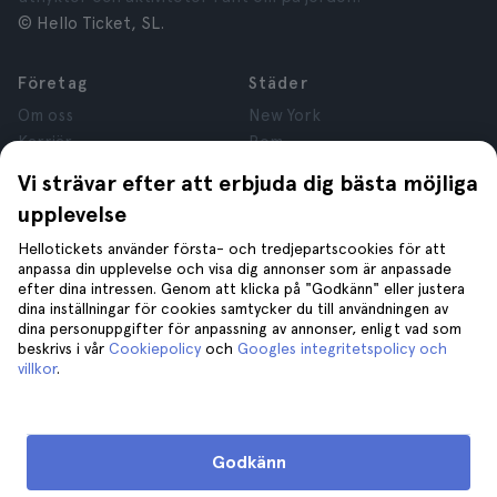
© Hello Ticket, SL.
Företag
Städer
Om oss
New York
Karriär
Rom
Anslutna företag
Paris
Vi strävar efter att erbjuda dig bästa möjliga
Recensioner
London
upplevelse
Sekretess
Granada
Regler och villkor
Kraków
Hellotickets använder första- och tredjepartscookies för att
anpassa din upplevelse och visa dig annonser som är anpassade
Juridisk Rådgivning
Tenerife
efter dina intressen. Genom att klicka på "Godkänn" eller justera
Cookies
dina inställningar för cookies samtycker du till användningen av
dina personuppgifter för anpassning av annonser, enligt vad som
beskrivs i vår
Cookiepolicy
och
Googles integritetspolicy och
Hjälp
Gå med oss på
villkor
.
Hjälp
Kontakta oss
Godkänn