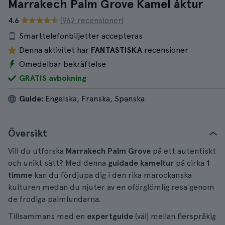
Marrakech Palm Grove Kamel åktur
4.6
(962 recensioner)
Smarttelefonbiljetter accepteras
Denna aktivitet har
FANTASTISKA
recensioner
Omedelbar bekräftelse
GRATIS avbokning
Guide:
Engelska, Franska, Spanska
Översikt
Vill du utforska
Marrakech Palm Grove
på ett autentiskt
och unikt sätt? Med denna
guidade kameltur
på cirka
1
timme
kan du fördjupa dig i den rika marockanska
kulturen medan du njuter av en oförglömlig resa genom
de frodiga palmlundarna.
Tillsammans med en
expertguide
(välj mellan flerspråkig