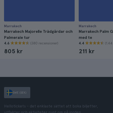
Marrakech
Marrakech
Marrakech Majorelle Trädgårdar och
Marrakech Palm G
Palmeraie tur
med te
(380 recensioner)
(1.44
4.6
4.4
805 kr
211 kr
SWE (SEK)
Hellotickets – det enklaste sättet att boka biljetter,
utflykter och aktiviteter runt om på jorden.