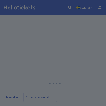
SWE (SEK)
Marrakech
6 bästa saker att göra i Marrakechs palmlund