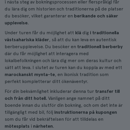
i nästa steg av bokningsprocessen eller flerspråkig) får
du lära dig om historien och traditionerna på de platser
du besöker, vilket garanterar en
berikande och säker
upplevelse
.
Under turen får du möjlighet att
klä
dig
i traditionella
västsahariska kläder
, så att du kan leva en autentisk
berberupplevelse. Du besöker en
traditionell berberby
där du får möjlighet att interagera med
lokalbefolkningen och lära dig mer om deras kultur och
sätt att leva. I slutet av turen kan du koppla av med ett
marockanskt mynta-te
, en ikonisk tradition som
perfekt kompletterar ditt ökenäventyr.
För din bekvämlighet inkluderar denna tur
transfer till
och från ditt hotell.
Vänligen ange namnet på ditt
boende innan du slutför din bokning, och om det inte är
tillgängligt med bil, följ
instruktionerna på kupongen
som du får vid bekräftelsen för att tilldelas en
mötesplats
i
närheten
.