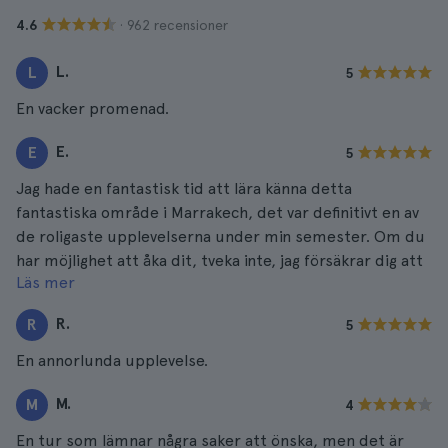
· 962 recensioner
4.6
L.
L
5
En vacker promenad.
E.
E
5
Jag hade en fantastisk tid att lära känna detta
fantastiska område i Marrakech, det var definitivt en av
de roligaste upplevelserna under min semester. Om du
har möjlighet att åka dit, tveka inte, jag försäkrar dig att
Läs mer
det är väl värt det.
R.
R
5
En annorlunda upplevelse.
M.
M
4
En tur som lämnar några saker att önska, men det är