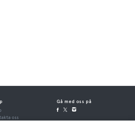
lp
Gå med oss på
p
takta oss