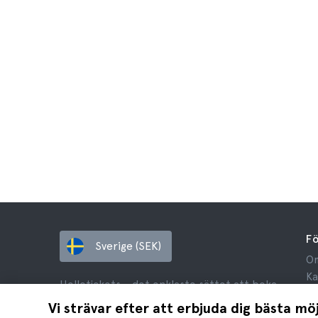
F
Sverige (SEK)
Om
Ka
Hellotickets – det enklaste sättet att boka
An
biljetter, utflykter och aktiviteter runt om
Vi strävar efter att erbjuda dig bästa mö
Re