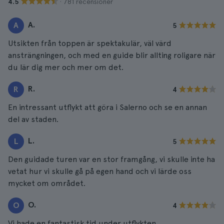
· 781 recensioner
4.5
A.
A
5
Utsikten från toppen är spektakulär, väl värd
ansträngningen, och med en guide blir allting roligare när
du lär dig mer och mer om det.
R.
R
4
En intressant utflykt att göra i Salerno och se en annan
del av staden.
L.
L
5
Den guidade turen var en stor framgång, vi skulle inte ha
vetat hur vi skulle gå på egen hand och vi lärde oss
mycket om området.
O.
O
4
Vi hade en fantastisk tid under utflykten