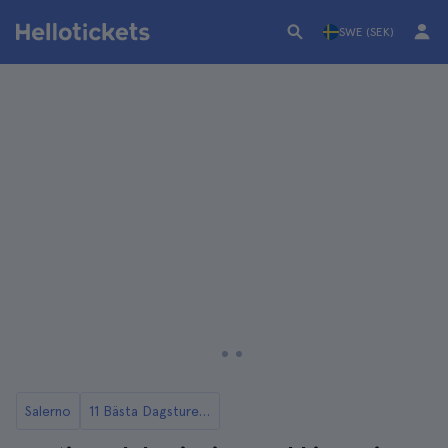
SWE (SEK)
Salerno
11 Bästa Dagsturer Från Salerno