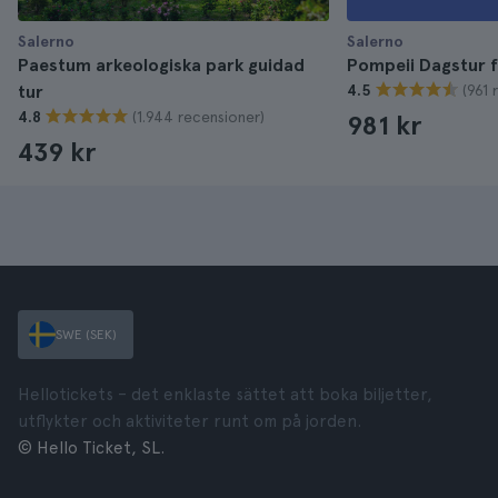
Salerno
Salerno
Paestum arkeologiska park guidad
Pompeii Dagstur f
(961 
tur
4.5
(1.944 recensioner)
4.8
981 kr
439 kr
SWE (SEK)
Hellotickets – det enklaste sättet att boka biljetter,
utflykter och aktiviteter runt om på jorden.
© Hello Ticket, SL.