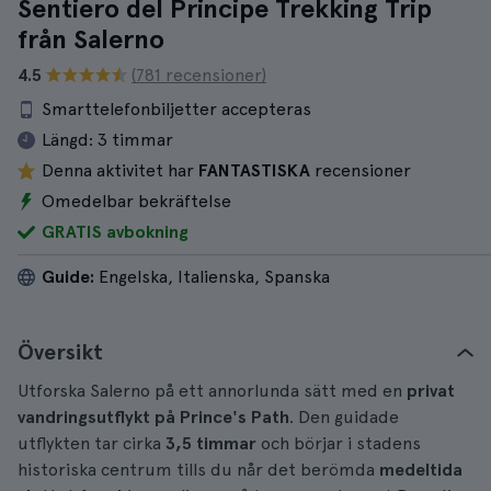
Sentiero del Principe Trekking Trip
från Salerno
4.5
(781 recensioner)
Smarttelefonbiljetter accepteras
Längd:
3 timmar
Denna aktivitet har
FANTASTISKA
recensioner
Omedelbar bekräftelse
GRATIS avbokning
Guide:
Engelska, Italienska, Spanska
Översikt
Utforska Salerno på ett annorlunda sätt med en
privat
vandringsutflykt på Prince's Path
. Den guidade
utflykten tar cirka
3,5 timmar
och börjar i stadens
historiska centrum tills du når det berömda
medeltida