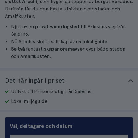
slottet Arechi
, som ligger på toppen av berget Bonadies.
Därifrån får du den bästa utsikten över staden och
Amalfikusten.
Njut av en
privat vandringsled
till Prinsens väg från
Salerno.
Nå Arechis slott i sällskap av
en lokal guide
.
Se två
fantastiska
panoramavyer
över både staden
och Amalfikusten.
Det här ingår i priset
Utflykt till Prinsens stig från Salerno
Lokal miljöguide
Välj deltagare och datum