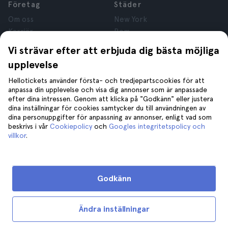
Företag
Städer
Om oss
New York
Karriär
Rom
Anslutna företag
Paris
Vi strävar efter att erbjuda dig bästa möjliga
Recensioner
London
upplevelse
Sekretess
Granada
Regler och villkor
Kraków
Hellotickets använder första- och tredjepartscookies för att
anpassa din upplevelse och visa dig annonser som är anpassade
Juridisk Rådgivning
Tenerife
efter dina intressen. Genom att klicka på "Godkänn" eller justera
Cookies
dina inställningar för cookies samtycker du till användningen av
dina personuppgifter för anpassning av annonser, enligt vad som
beskrivs i vår
Cookiepolicy
och
Googles integritetspolicy och
Hjälp
Gå med oss på
villkor
.
Hjälp
Kontakta oss
Godkänn
Ändra inställningar