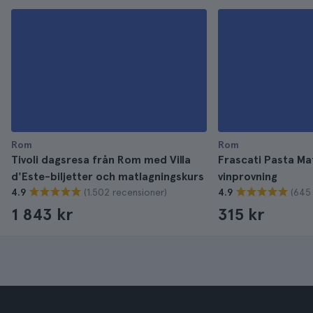
Rom
Rom
Tivoli dagsresa från Rom med Villa
Frascati Pasta Ma
d'Este-biljetter och matlagningskurs
vinprovning
(1.502 recensioner)
(645
4.9
4.9
1 843 kr
315 kr