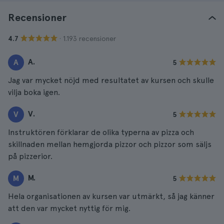
Recensioner
· 1.193 recensioner
4.7
A.
A
5
Jag var mycket nöjd med resultatet av kursen och skulle
vilja boka igen.
V.
V
5
Instruktören förklarar de olika typerna av pizza och
skillnaden mellan hemgjorda pizzor och pizzor som säljs
på pizzerior.
M.
M
5
Hela organisationen av kursen var utmärkt, så jag känner
att den var mycket nyttig för mig.