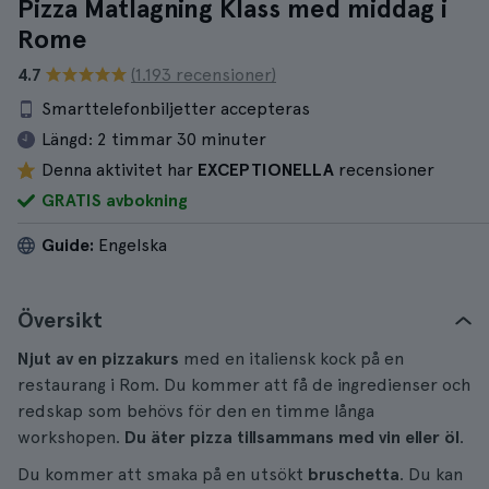
Pizza Matlagning Klass med middag i
Rome
4.7
(1.193 recensioner)
Smarttelefonbiljetter accepteras
Längd:
2 timmar 30 minuter
Denna aktivitet har
EXCEPTIONELLA
recensioner
GRATIS avbokning
Guide:
Engelska
Översikt
Njut av en pizzakurs
med en italiensk kock på en
restaurang i Rom. Du kommer att få de ingredienser och
redskap som behövs för den en timme långa
workshopen.
Du äter pizza tillsammans med vin eller öl
.
Du kommer att smaka på en utsökt
bruschetta
. Du kan