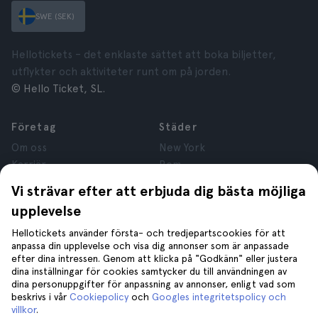
SWE (SEK)
Hellotickets – det enklaste sättet att boka biljetter,
utflykter och aktiviteter runt om på jorden.
© Hello Ticket, SL.
Företag
Städer
Om oss
New York
Karriär
Rom
Anslutna företag
Paris
Vi strävar efter att erbjuda dig bästa möjliga
Recensioner
London
upplevelse
Sekretess
Granada
Regler och villkor
Kraków
Hellotickets använder första- och tredjepartscookies för att
anpassa din upplevelse och visa dig annonser som är anpassade
Juridisk Rådgivning
Tenerife
efter dina intressen. Genom att klicka på "Godkänn" eller justera
Cookies
dina inställningar för cookies samtycker du till användningen av
dina personuppgifter för anpassning av annonser, enligt vad som
beskrivs i vår
Cookiepolicy
och
Googles integritetspolicy och
Hjälp
Gå med oss på
villkor
.