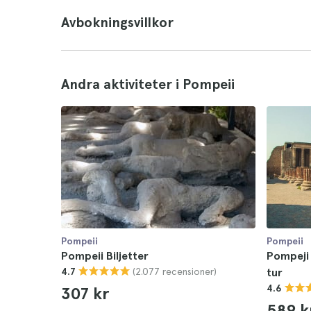
Avbokningsvillkor
Andra aktiviteter i Pompeii
Pompeii
Pompeii
Pompeii Biljetter
Pompeji 
(2.077 recensioner)
4.7
tur
4.6
307 kr
589 k