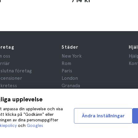
öretag
Städer
Hjä
 oss
New York
Hjäl
rriär
Rom
Kon
slutna företag
Paris
censioner
London
kretess
Granada
gler och villkor
Kraków
jliga upplevelse
ridisk Rådgivning
Tenerife
okies
t anpassa din upplevelse och visa
tt klicka på "Godkänn" eller
Ändra inställningar
dningen av dina personuppgifter
iepolicy
och
Googles