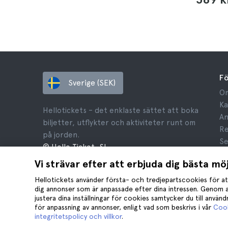
F
Sverige (SEK)
Om
Ka
Hellotickets – det enklaste sättet att boka
An
biljetter, utflykter och aktiviteter runt om
Re
på jorden.
Se
© Hello Ticket, SL.
Re
Vi strävar efter att erbjuda dig bästa mö
Ju
Co
Hellotickets använder första- och tredjepartscookies för at
dig annonser som är anpassade efter dina intressen. Genom a
justera dina inställningar för cookies samtycker du till använ
för anpassning av annonser, enligt vad som beskrivs i vår
Cook
integritetspolicy och villkor
.