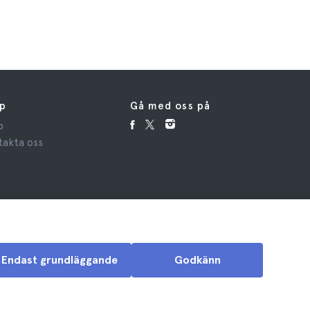
lp
Gå med oss på
p
takta oss
Endast grundläggande
Godkänn