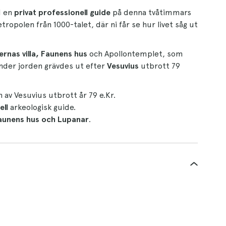
 en
privat professionell guide
på denna tvåtimmars
opolen från 1000-talet, där ni får se hur livet såg ut
rnas villa, Faunens hus
och Apollontemplet, som
nder jorden grävdes ut efter
Vesuvius
utbrott 79
 av Vesuvius utbrott år 79 e.Kr.
ell
arkeologisk guide.
aunens hus och Lupanar
.