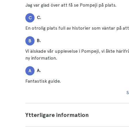
Jag var glad över att få se Pompeji på plats.
C.
C
En otrolig plats full av historier som väntar på at
B.
B
Vi älskade vår upplevelse i Pompeji, vi åkte häri
ny information.
A.
A
Fantastisk guide.
S
Ytterligare information