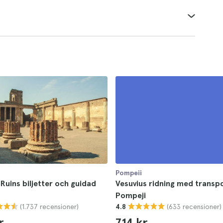
Pompeii
Ruins biljetter och guidad
Vesuvius ridning med transp
Pompeji
(1.737 recensioner)
(633 recensioner)
4.8
r
714 kr