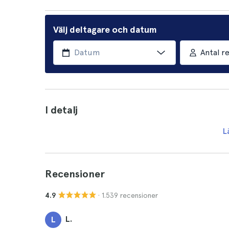
Välj deltagare och datum
Antal r
I detalj
L
Recensioner
· 1.539 recensioner
4.9
L.
L