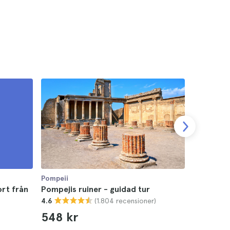
Pompeii
Pompeii
ort från
Pompejis ruiner - guidad tur
Mount Ves
(1.804 recensioner)
4.6
Pompeji
4.8
548 kr
703 kr