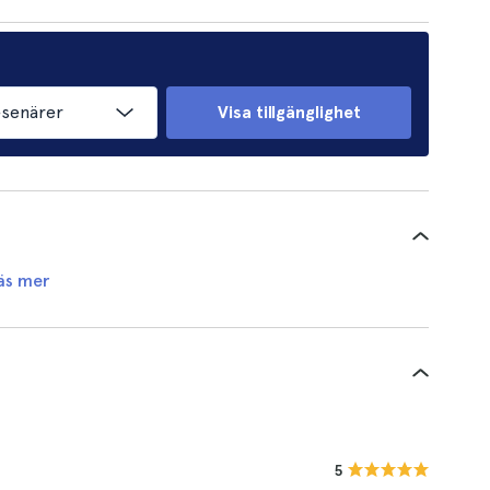
esenärer
Visa tillgänglighet
äs mer
5