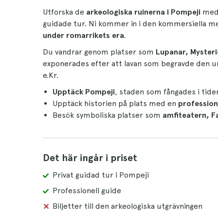
Utforska de
arkeologiska ruinerna i Pompeji
med
guidade tur. Ni kommer in i den kommersiella metr
under romarrikets era
.
Du vandrar genom platser som
Lupanar, Mysterie
exponerades efter att lavan som begravde den u
e.Kr.
Upptäck Pompeji
, staden som fångades i tiden
Upptäck historien på plats med en
profession
Besök symboliska platser som
amfiteatern, F
Det här ingår i priset
Privat guidad tur i Pompeji
Professionell guide
Biljetter till den arkeologiska utgrävningen