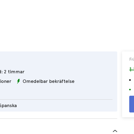
Fr
1
d:
2 timmar
ioner
Omedelbar bekräftelse
 Spanska