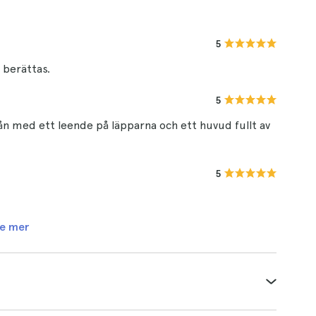
5
t berättas.
5
från med ett leende på läpparna och ett huvud fullt av
5
e mer