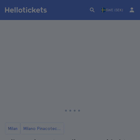
SWE (SEK)
Milan
Milano Pinacoteca biljetter och besök