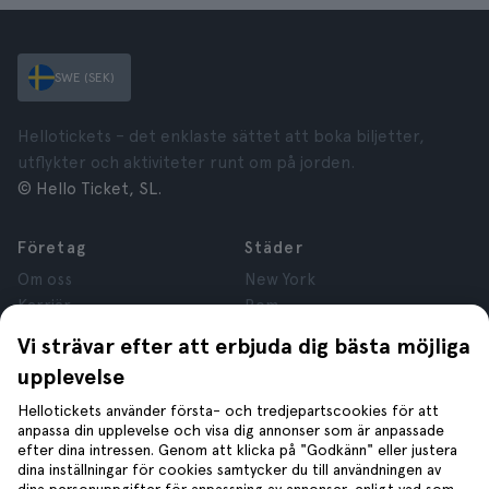
SWE (SEK)
Hellotickets – det enklaste sättet att boka biljetter,
utflykter och aktiviteter runt om på jorden.
© Hello Ticket, SL.
Företag
Städer
Om oss
New York
Karriär
Rom
Anslutna företag
Paris
Vi strävar efter att erbjuda dig bästa möjliga
Recensioner
London
upplevelse
Sekretess
Granada
Regler och villkor
Kraków
Hellotickets använder första- och tredjepartscookies för att
anpassa din upplevelse och visa dig annonser som är anpassade
Juridisk Rådgivning
Tenerife
efter dina intressen. Genom att klicka på "Godkänn" eller justera
Cookies
dina inställningar för cookies samtycker du till användningen av