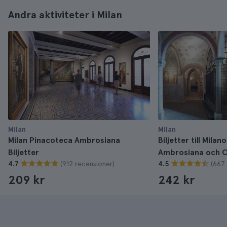
Andra aktiviteter i Milan
Milan
Milan
Milan Pinacoteca Ambrosiana
Biljetter till Mila
Biljetter
Ambrosiana och C
(912 recensioner)
(667
4.7
4.5
209 kr
242 kr