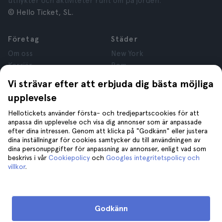
utflykter och aktiviteter runt om på jorden.
© Hello Ticket, SL.
Företag
Städer
Om oss
New York
Karriär
Rom
Anslutna företag
Paris
Vi strävar efter att erbjuda dig bästa möjliga
Recensioner
London
upplevelse
Sekretess
Granada
Regler och villkor
Kraków
Hellotickets använder första- och tredjepartscookies för att
anpassa din upplevelse och visa dig annonser som är anpassade
Juridisk Rådgivning
Tenerife
efter dina intressen. Genom att klicka på "Godkänn" eller justera
Cookies
dina inställningar för cookies samtycker du till användningen av
dina personuppgifter för anpassning av annonser, enligt vad som
beskrivs i vår
Cookiepolicy
och
Googles integritetspolicy och
Hjälp
Gå med oss på
villkor
.
Hjälp
Kontakta oss
Godkänn