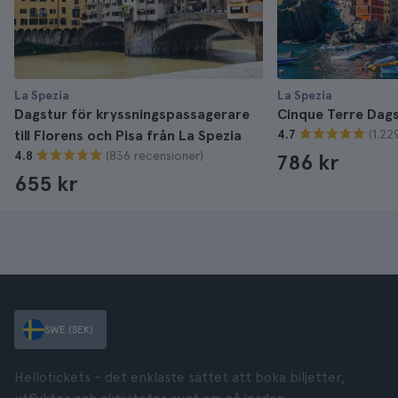
La Spezia
La Spezia
Dagstur för kryssningspassagerare
Cinque Terre Dags
(1.22
till Florens och Pisa från La Spezia
4.7
(836 recensioner)
4.8
786 kr
655 kr
SWE (SEK)
Hellotickets – det enklaste sättet att boka biljetter,