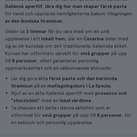
italiensk aperitif
,
lära dig hur man skapar färsk pasta
för hand och upptäcka hemligheterna bakom tillagningen
av den ikoniska tiramisun
.
Under ca
3 timmar
får du vara med om en unik
upplevelse i ett
lokalt hem
, där en
Cesarina
delar med
sig av sin kunskap om det traditionella italienska köket.
Kursen har utformats särskilt för
små grupper
på upp
till
8 personer
, vilket garanterar personlig
uppmärksamhet och en välkomnande atmosfär.
Lär dig göra äkta
färsk pasta och den berömda
tiramisun
på en
matlagningskurs i La Spezia
.
Njut av en äkta italiensk aperitif med
prosecco och
"stuzzichini"
med en
lokal värdinna
.
Ta chansen att delta i denna aktivitet som är
utformad för
små grupper
på upp till
8 personer
, för
en exklusiv och personlig upplevelse.