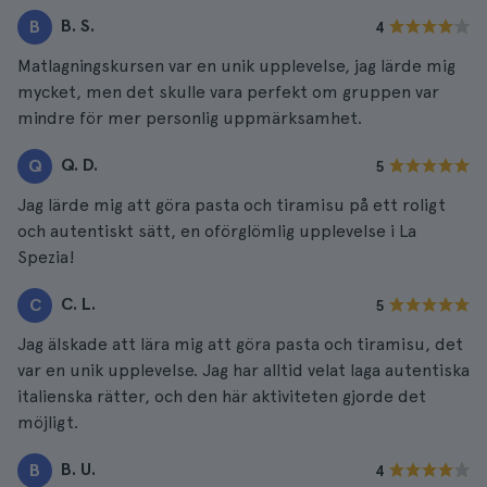
B. S.
B
4
Matlagningskursen var en unik upplevelse, jag lärde mig
mycket, men det skulle vara perfekt om gruppen var
mindre för mer personlig uppmärksamhet.
Q. D.
Q
5
Jag lärde mig att göra pasta och tiramisu på ett roligt
och autentiskt sätt, en oförglömlig upplevelse i La
Spezia!
C. L.
C
5
Jag älskade att lära mig att göra pasta och tiramisu, det
var en unik upplevelse. Jag har alltid velat laga autentiska
italienska rätter, och den här aktiviteten gjorde det
möjligt.
B. U.
B
4