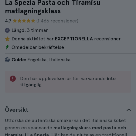
La Spezia Pasta och Tiramisu
matlagningsklass
4.7
(1.466 recensioner)
Längd:
3 timmar
Denna aktivitet har
EXCEPTIONELLA
recensioner
Omedelbar bekräftelse
Guide:
Engelska, Italienska
Den här upplevelsen är för närvarande
inte
tillgänglig
Översikt
Utforska de autentiska smakerna i det italienska köket
genom en spännande
matlagningskurs med pasta och
tiramisu i La Spezia
. Här kan du njuta av en traditionell