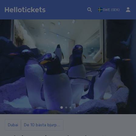
SWE (SEK)
Dubai
De 10 bästa bjurparkerna och akvarierna i Dubai