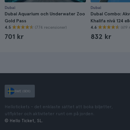
Dubai
Dubai
Dubai Aquarium och Underwater Zoo
Dubai Combo: Akv
Gold Pass
Khalifa nivå 124 ell
(774 recensioner)
(619 
4.5
4.6
701 kr
832 kr
SWE (SEK)
Hellotickets – det enklaste sättet att boka biljetter,
utflykter och aktiviteter runt om på jorden.
© Hello Ticket, SL.