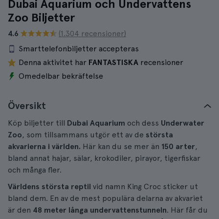
Dubai Aquarium och Undervattens
Zoo Biljetter
4.6
(1.304 recensioner)
Smarttelefonbiljetter accepteras
Denna aktivitet har
FANTASTISKA
recensioner
Omedelbar bekräftelse
Översikt
Köp biljetter till
Dubai Aquarium
och dess
Underwater
Zoo
, som tillsammans utgör ett av de
största
akvarierna i världen.
Här kan du se mer än
150 arter
,
bland annat hajar, sälar, krokodiler, pirayor, tigerfiskar
och många fler.
Världens största reptil
vid namn King Croc sticker ut
bland dem. En av de mest populära delarna av akvariet
är den
48 meter långa undervattenstunneln
. Här får du