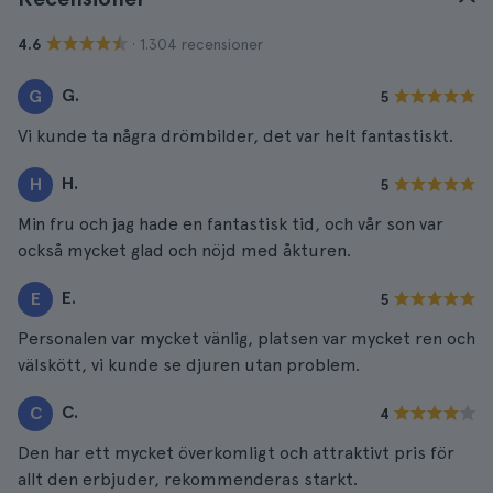
· 1.304 recensioner
4.6
G.
G
5
Vi kunde ta några drömbilder, det var helt fantastiskt.
H.
H
5
Min fru och jag hade en fantastisk tid, och vår son var
också mycket glad och nöjd med åkturen.
E.
E
5
Personalen var mycket vänlig, platsen var mycket ren och
välskött, vi kunde se djuren utan problem.
C.
C
4
Den har ett mycket överkomligt och attraktivt pris för
allt den erbjuder, rekommenderas starkt.