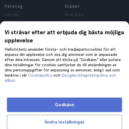
Företag
Städer
Om oss
New York
Karriär
Rom
Anslutna företag
Paris
Vi strävar efter att erbjuda dig bästa möjliga
Recensioner
London
upplevelse
Sekretess
Granada
Regler och villkor
Kraków
Hellotickets använder första- och tredjepartscookies för att
anpassa din upplevelse och visa dig annonser som är anpassade
Juridisk Rådgivning
Tenerife
efter dina intressen. Genom att klicka på "Godkänn" eller justera
Cookies
dina inställningar för cookies samtycker du till användningen av
dina personuppgifter för anpassning av annonser, enligt vad som
beskrivs i vår
Cookiepolicy
och
Googles integritetspolicy och
Hjälp
Gå med oss på
villkor
.
Hjälp
Kontakta oss
Godkänn
Ändra inställningar