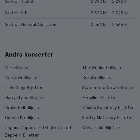
Sektion Ticket
2 292 kr
2 292 kr
Sektion VIP
2 325 kr
2 325 kr
Sektion General Admission
2 566 kr
2 566 kr
Andra konserter
BTS Biljetter
The Weeknd Biljetter
Bon Jovi Biljetter
Rosalía Biljetter
Lady Gaga Biljetter
System of a Down Biljetter
Harry Styles Biljetter
Metallica Biljetter
Drake Bell Biljetter
Omaha Symphony Biljetter
CupcakKe Biljetter
Scotty McCreery Biljetter
Legend Zeppelin - Tribute to Led
Chris Isaak Biljetter
Zeppelin Biljetter