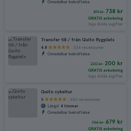
Omedelbar bekräftelse
738 kr
811 kr
GRATIS avbokning
Inga dolda avgifter
Transfer till / från Quito flygplats
534 recensioner
4.8
Omedelbar bekräftelse
200 kr
220 kr
GRATIS avbokning
Inga dolda avgifter
Quito cykeltur
603 recensioner
5
Längd:
4 timmar
Omedelbar bekräftelse
679 kr
746 kr
GRATIS avbokning