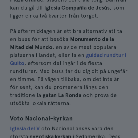
kan du gå till
Iglesia Compañía de Jesús
, som
ligger cirka två kvarter från torget.
På eftermiddagen är ett bra alternativ att ta
en buss för att besöka
Monumento de la
Mitad del Mundo
, en av de mest populära
platserna i landet, eller ta en
guidad rundtur i
Quito
, eftersom det ingår i de flesta
rundturer. Med buss tar du dig dit på ungefär
en timme. På vägen tillbaka, om det inte är
för sent, kan du promenera längs den
traditionella
gatan La Ronda
och prova de
utsökta lokala rätterna.
Voto Nacional-kyrkan
Iglesia del V
oto Nacional anses vara den
största
nygotiska kyrkan
i Sydamerika. Dess