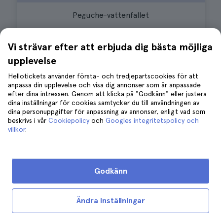
Peguche-vattenfallet
Vi strävar efter att erbjuda dig bästa möjliga
Det här är mitt förslag på en resplan för att
upplevelse
se höjdpunkterna i Quito på 3 dagar, en stad
Hellotickets använder första- och tredjepartscookies för att
med många intressanta platser att utforska.
anpassa din upplevelse och visa dig annonser som är anpassade
efter dina intressen. Genom att klicka på "Godkänn" eller justera
Om du stannar längre finns det gott om
dina inställningar för cookies samtycker du till användningen av
museer, kyrkor och parker att utforska, och
dina personuppgifter för anpassning av annonser, enligt vad som
beskrivs i vår
Cookiepolicy
och
Googles integritetspolicy och
du kan också göra flera dagsutflykter
från
villkor
.
Qu
ito, till exempel till
Santa Ana-baden
eller
Amazonas
, som du inte får missa.
Godkänn
Recensioner från andra resenärer
Ändra inställningar
· 3.057 recensioner
4.7