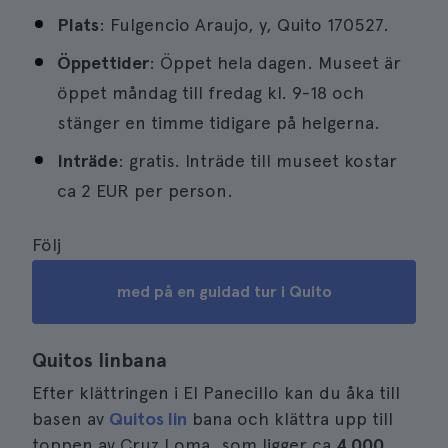
Plats
: Fulgencio Araujo, y, Quito 170527.
Öppettider
: Öppet hela dagen. Museet är
öppet måndag till fredag kl. 9-18 och
stänger en timme tidigare på helgerna.
Inträde
: gratis. Inträde till museet kostar
ca 2 EUR per person.
Följ
med på en guidad tur i Quito
Quitos linbana
Efter klättringen i El Panecillo kan du åka till
basen av
Quitos lin
bana och klättra upp till
toppen av Cruz Loma, som ligger ca
4 000