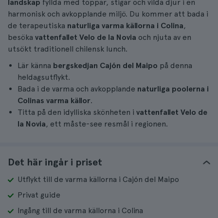
landskap
fyllda med toppar, stigar och vilda djur i en
harmonisk och avkopplande miljö. Du kommer att bada i
de terapeutiska
naturliga varma källorna i Colina
,
besöka
vattenfallet Velo de la Novia
och njuta av en
utsökt traditionell chilensk lunch.
Lär känna
bergskedjan Cajón del Maipo
på denna
heldagsutflykt.
Bada i de varma och avkopplande
naturliga poolerna i
Colinas varma källor
.
Titta på den idylliska skönheten i
vattenfallet Velo de
la Novia
, ett måste-see resmål i regionen.
Det här ingår i priset
Utflykt till de varma källorna i Cajón del Maipo
Privat guide
Ingång till de varma källorna i Colina