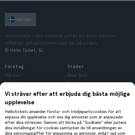
SWE (SEK)
Hellotickets – det enklaste sättet att boka biljetter,
utflykter och aktiviteter runt om på jorden.
© Hello Ticket, SL.
Företag
Städer
Om oss
New York
Karriär
Rom
Anslutna företag
Paris
Vi strävar efter att erbjuda dig bästa möjliga
Recensioner
London
upplevelse
Sekretess
Granada
Regler och villkor
Kraków
Hellotickets använder första- och tredjepartscookies för att
anpassa din upplevelse och visa dig annonser som är anpassade
Juridisk Rådgivning
Tenerife
efter dina intressen. Genom att klicka på "Godkänn" eller justera
Cookies
dina inställningar för cookies samtycker du till användningen av
dina personuppgifter för anpassning av annonser, enligt vad som