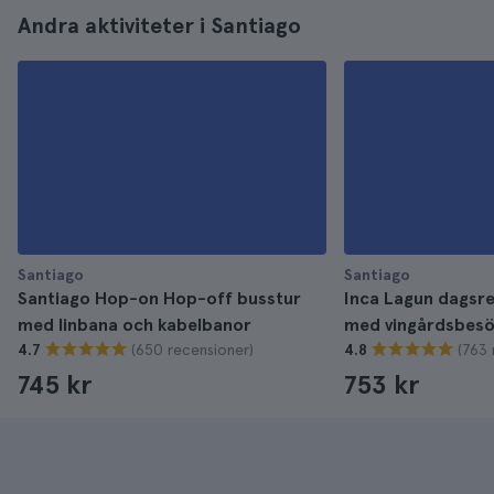
Andra aktiviteter i Santiago
Santiago
Santiago
Santiago Hop-on Hop-off busstur
Inca Lagun dagsre
med linbana och kabelbanor
med vingårdsbes
(650 recensioner)
(763 
4.7
4.8
745 kr
753 kr