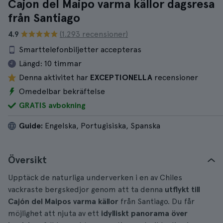
Cajon del Maipo varma källor dagsresa
från Santiago
4.9
(1.293 recensioner)
Smarttelefonbiljetter accepteras
Längd:
10 timmar
Denna aktivitet har
EXCEPTIONELLA
recensioner
Omedelbar bekräftelse
GRATIS avbokning
Guide:
Engelska, Portugisiska, Spanska
Översikt
Upptäck de naturliga underverken i en av Chiles
vackraste bergskedjor genom att ta denna
utflykt till
Cajón del Maipos varma källor
från Santiago. Du får
möjlighet att njuta av ett
idylliskt panorama över