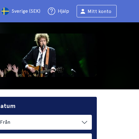
Sverige (SEK)
Hjälp
Mitt konto
 datum
Från