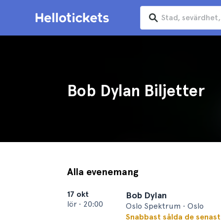
Bob Dylan Biljetter
Alla evenemang
17 okt
Bob Dylan
lör
•
20:00
Oslo Spektrum • Oslo
Snabbast sålda de senas