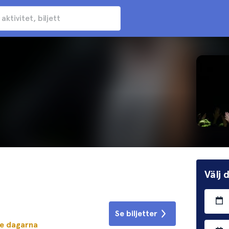
Välj
Se biljetter
te dagarna