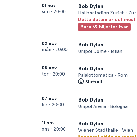
01 nov
Bob Dylan
sön
•
20:00
Hallenstadion Zürich • Zur
Detta datum är det mest 
Bara 69 biljetter kvar
02 nov
Bob Dylan
mån
•
20:00
Unipol Dome • Milan
05 nov
Bob Dylan
tor
•
20:00
Palalottomatica • Rom
Slutsålt
07 nov
Bob Dylan
lör
•
20:00
Unipol Arena • Bologna
11 nov
Bob Dylan
ons
•
20:00
Wiener Stadthalle • Wien
Snabbast sålda de senas