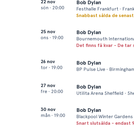
22 nov
Bob Dylan
sön
•
20:00
Festhalle Frankfurt • Fran
Snabbast sålda de senas
25 nov
Bob Dylan
ons
•
19:00
Bournemouth Internation
Det finns få kvar - De tar 
26 nov
Bob Dylan
tor
•
19:00
BP Pulse Live • Birmingha
27 nov
Bob Dylan
fre
•
20:00
Utilita Arena Sheffield • Sh
30 nov
Bob Dylan
mån
•
19:00
Blackpool Winter Gardens 
Snart slutsålda - endast 9