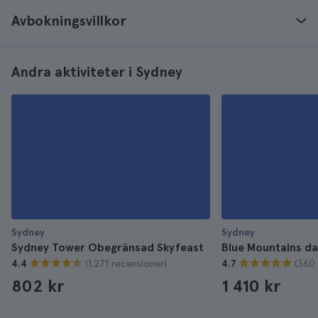
Avbokningsvillkor
Andra aktiviteter i Sydney
Sydney
Sydney
Sydney Tower Obegränsad Skyfeast
Blue Mountains da
(1.271 recensioner)
(360 
4.4
4.7
802 kr
1 410 kr