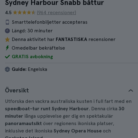
Sydney Harbour Snabb båttur
4.5
(964 recensioner)
Smarttelefonbiljetter accepteras
Längd:
30 minuter
Denna aktivitet har
FANTASTISKA
recensioner
Omedelbar bekräftelse
GRATIS avbokning
Guide:
Engelska
Översikt
Utforska den vackra australiska kusten i full fart med en
speedboat-tur runt Sydney Harbour
. Denna cirka
30
minuter
långa upplevelse ger dig en spektakulär
panoramautsikt
över regionens ikoniska platser,
inklusive det ikoniska
Sydney Opera House
och