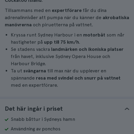
Cockatoo Island
.
Tillsammans med en
expertförare
får du dina
adrenalinnivåer att pumpa när du känner de
akrobatiska
manövrerna
och piruetterna på vattnet.
Kryssa runt Sydney Harbour i en
motorbåt
som når
hastigheter på
upp till 75 km/h
.
Se stadens vackra
landmärken och ikoniska platser
från havet, inklusive Sydney Opera House och
Harbour Bridge.
Ta ut
svängarna
till max när du upplever en
spännande
resa med svindel och snurr på vattnet
med en expertförare.
Det här ingår i priset
Snabb båttur i Sydneys hamn
Användning av ponchos