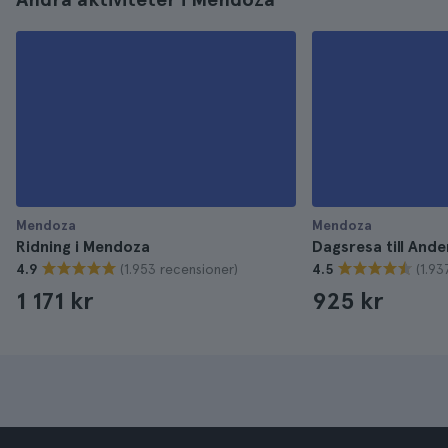
Mendoza
Mendoza
Ridning i Mendoza
Dagsresa till And
(1.953 recensioner)
(1.93
4.9
4.5
1 171 kr
925 kr