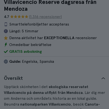
Villavicencio Reserve dagsresa från
Mendoza
4.7
(1.316 recensioner)
Smarttelefonbiljetter accepteras
Längd:
5 timmar
Denna aktivitet har
EXCEPTIONELLA
recensioner
Omedelbar bekräftelse
GRATIS avbokning
Guide:
Engelska, Spanska
Översikt
Upptäck skönheten i det
ekologiska reservatet
Villavicencio på denna utflykt från Mendoza
. Lär dig mer
om Anderna och områdets historia av en lokal guide.
Beundra
nationalparken Villavicencio
, besök
Canota-