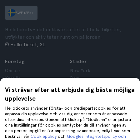
SWE (SEK)
Hellotickets – det enklaste sättet att boka biljetter,
utflykter och aktiviteter runt om på jorden.
© Hello Ticket, SL.
Företag
Städer
Om oss
New York
Karriär
Rom
Anslutna företag
Paris
Vi strävar efter att erbjuda dig bästa möjliga
Recensioner
London
upplevelse
Sekretess
Granada
Regler och villkor
Kraków
Hellotickets använder första- och tredjepartscookies för att
anpassa din upplevelse och visa dig annonser som är anpassade
Juridisk Rådgivning
Tenerife
efter dina intressen. Genom att klicka på "Godkänn" eller justera
Cookies
dina inställningar för cookies samtycker du till användningen av
dina personuppgifter för anpassning av annonser, enligt vad som
beskrivs i vår
Cookiepolicy
och
Googles integritetspolicy och