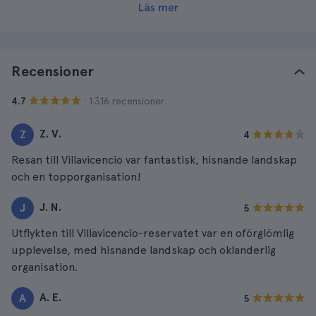
Läs mer
Recensioner
· 1.316 recensioner
4.7
Z. V.
Z
4
Resan till Villavicencio var fantastisk, hisnande landskap
och en topporganisation!
J. N.
J
5
Utflykten till Villavicencio-reservatet var en oförglömlig
upplevelse, med hisnande landskap och oklanderlig
organisation.
A. E.
A
5