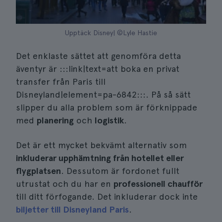
Upptäck Disney| ©Lyle Hastie
Det enklaste sättet att genomföra detta
äventyr är :::link|text=att boka en privat
transfer från Paris till
Disneyland|element=pa-6842:::. På så sätt
slipper du alla problem som är förknippade
med
planering
och
logistik
.
Det är ett mycket bekvämt alternativ som
inkluderar upphämtning från hotellet eller
flygplatsen
. Dessutom är fordonet fullt
utrustat och du har en
professionell chaufför
till ditt förfogande. Det inkluderar dock inte
biljetter till Disneyland Paris
.