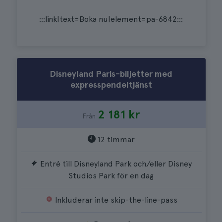
:::link|text=Boka nu|element=pa-6842:::
Disneyland Paris-biljetter med
expresspendeltjänst
2 181 kr
Från
12 timmar
Entré till Disneyland Park och/eller Disney
Studios Park för en dag
Inkluderar inte skip-the-line-pass