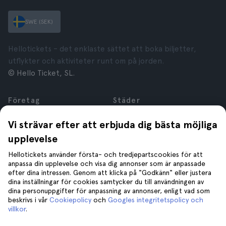
SWE (SEK)
Hellotickets – det enklaste sättet att boka biljetter,
utflykter och aktiviteter runt om på jorden.
© Hello Ticket, SL.
Företag
Städer
Om oss
New York
Vi strävar efter att erbjuda dig bästa möjliga
Karriär
Rom
upplevelse
Anslutna företag
Paris
Recensioner
London
Hellotickets använder första- och tredjepartscookies för att
Sekretess
Granada
anpassa din upplevelse och visa dig annonser som är anpassade
efter dina intressen. Genom att klicka på "Godkänn" eller justera
Regler och villkor
Kraków
dina inställningar för cookies samtycker du till användningen av
Juridisk Rådgivning
Tenerife
dina personuppgifter för anpassning av annonser, enligt vad som
Cookies
beskrivs i vår
Cookiepolicy
och
Googles integritetspolicy och
villkor
.