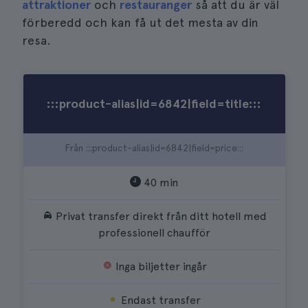
attraktioner
och
restauranger
så att du är väl
förberedd och kan få ut det mesta av din
resa.
:::product-alias|id=6842|field=title:::
Från :::product-alias|id=6842|field=price:::
40 min
Privat transfer direkt från ditt hotell med
professionell chaufför
Inga biljetter ingår
Endast transfer