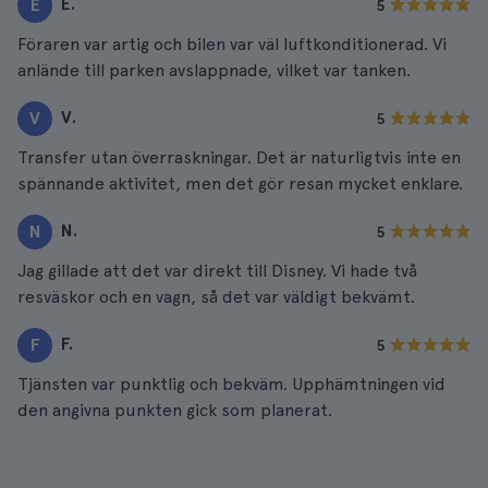
E.
E
5
Föraren var artig och bilen var väl luftkonditionerad. Vi
anlände till parken avslappnade, vilket var tanken.
V.
V
5
Transfer utan överraskningar. Det är naturligtvis inte en
spännande aktivitet, men det gör resan mycket enklare.
N.
N
5
Jag gillade att det var direkt till Disney. Vi hade två
resväskor och en vagn, så det var väldigt bekvämt.
F.
F
5
Tjänsten var punktlig och bekväm. Upphämtningen vid
den angivna punkten gick som planerat.